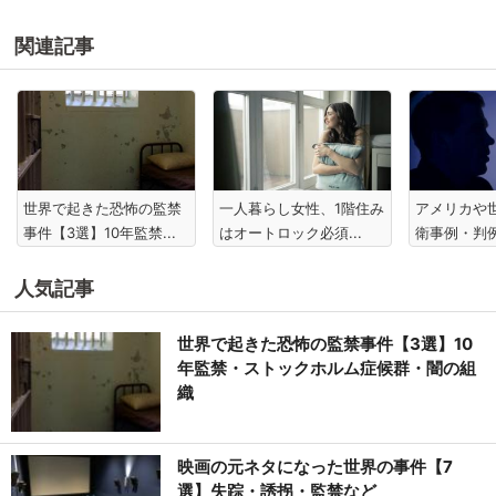
関連記事
世界で起きた恐怖の監禁
一人暮らし女性、1階住み
アメリカや
事件【3選】10年監禁...
はオートロック必須...
衛事例・判例
人気記事
世界で起きた恐怖の監禁事件【3選】10
年監禁・ストックホルム症候群・闇の組
織
映画の元ネタになった世界の事件【7
選】失踪・誘拐・監禁など