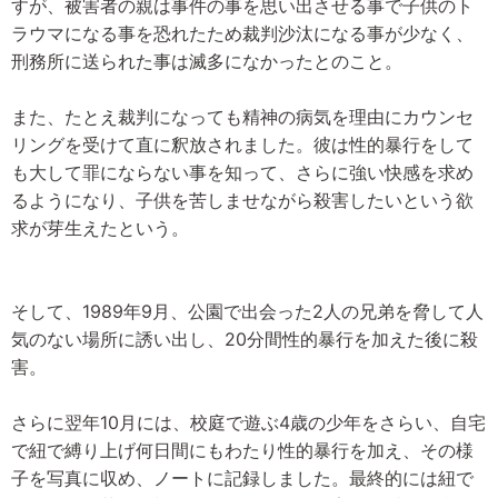
すが、被害者の親は事件の事を思い出させる事で子供のト
ラウマになる事を恐れたため裁判沙汰になる事が少なく、
刑務所に送られた事は滅多になかったとのこと。
また、たとえ裁判になっても精神の病気を理由にカウンセ
リングを受けて直に釈放されました。彼は性的暴行をして
も大して罪にならない事を知って、さらに強い快感を求め
るようになり、子供を苦しませながら殺害したいという欲
求が芽生えたという。
そして、1989年9月、公園で出会った2人の兄弟を脅して人
気のない場所に誘い出し、20分間性的暴行を加えた後に殺
害。
さらに翌年10月には、校庭で遊ぶ4歳の少年をさらい、自宅
で紐で縛り上げ何日間にもわたり性的暴行を加え、その様
子を写真に収め、ノートに記録しました。最終的には紐で