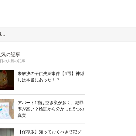
..
人気の記事
日の人気の記事
未解決の子供失踪事件【4選】神隠
しは本当にあった！？
アパート1階は空き巣が多く、犯罪
率が高い？検証から分かった5つの
真実
【保存版】知っておくべき防犯グ