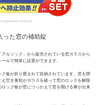
urce:guardman-shop.com
入った窓の補助錠
「アルソック」から販売されている窓ガラスから
シールで簡単に設置ができます。
ック板が折り畳まれて収納されています。窓を閉
とえ空き巣犯がガラスを破って窓のロックを解除
のロック板が窓につっかえて窓を開ける事が出来