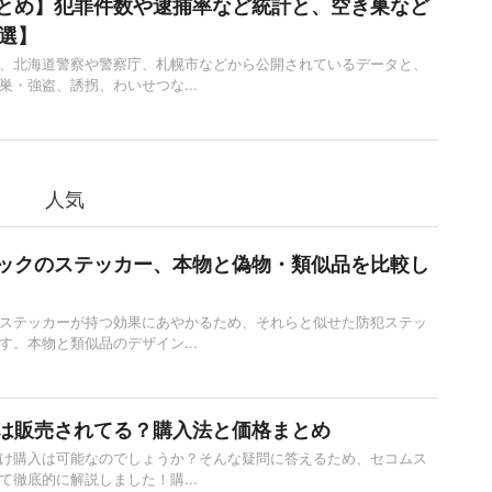
とめ】犯罪件数や逮捕率など統計と、空き巣など
5選】
、北海道警察や警察庁、札幌市などから公開されているデータと、
巣・強盗、誘拐、わいせつな...
人気
ックのステッカー、本物と偽物・類似品を比較し
ステッカーが持つ効果にあやかるため、それらと似せた防犯ステッ
す。本物と類似品のデザイン...
は販売されてる？購入法と価格まとめ
け購入は可能なのでしょうか？そんな疑問に答えるため、セコムス
て徹底的に解説しました！購...