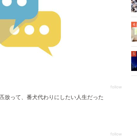
4
5
follow
匹放って、番犬代わりにしたい人生だった
follow