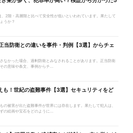
空き巣が多く、犯罪率が高い？検証から分かった5
は、2階・高層階と比べて安全性が低いといわれています。果たして
ょうか？
正当防衛との違いを事件・判例【3選】からチェ
さなかった場合、過剰防衛とみなされることがあります。正当防衛
その意味や条文、事例からチ...
越えも！世紀の盗難事件【3選】セキュリティをど
もの被害が出た盗難事件が世界には存在します。果たして犯人は、
ずの絵画や宝石をどのように...