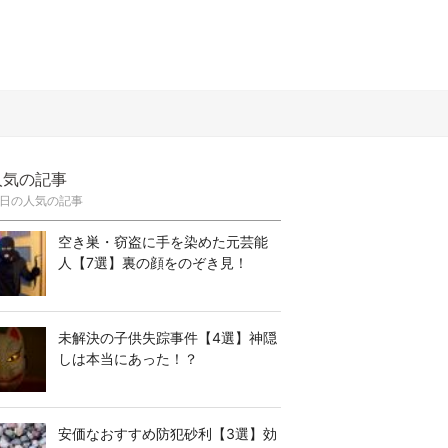
人気の記事
日の人気の記事
空き巣・窃盗に手を染めた元芸能
人【7選】裏の顔をのぞき見！
未解決の子供失踪事件【4選】神隠
しは本当にあった！？
安価なおすすめ防犯砂利【3選】効