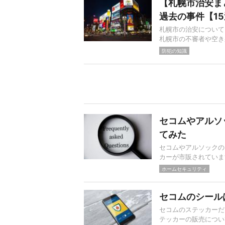
【札幌市治安ま
過去の事件【1
札幌市の治安について
札幌市の不審者や空き
防犯の知識
セコムやアルソ
てみた
セコムやアルソックの
カーが市販されていま
ホームセキュリティ
セコムのシール
セコムのステッカーだ
テッカーの販売につい