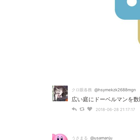
クロ眼各務
@hsymekzk2688mgn
広い庭にドーベルマンを数
2018-06-28 21:17:17
うさまる
@usamanju