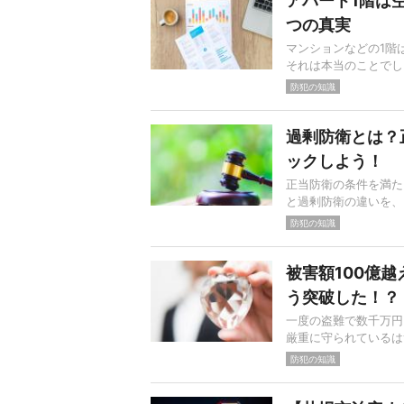
アパート1階は
つの真実
マンションなどの1階
それは本当のことでし
防犯の知識
過剰防衛とは？
ックしよう！
正当防衛の条件を満た
と過剰防衛の違いを、
防犯の知識
被害額100億
う突破した！？
一度の盗難で数千万円
厳重に守られているは
防犯の知識