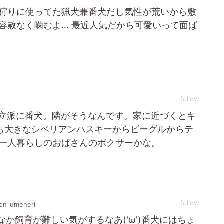
狩りに使ってた猟犬兼番犬だし気性が荒いから敷
容赦なく噛むよ… 最近人気だから可愛いって面ば
follow
立派に番犬。隣がそうなんです。家に近づくとキ
も大きなシベリアンハスキーからビーグルからテ
一人暮らしのおばさんのボクサーかな。
follow
on_umeneri
か飼育が難しい気がするなあ('ω')番犬にはちょ