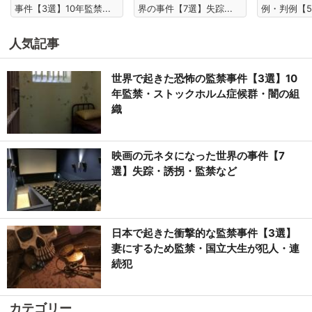
事件【3選】10年監禁...
界の事件【7選】失踪...
例・判例【5
人気記事
世界で起きた恐怖の監禁事件【3選】10
年監禁・ストックホルム症候群・闇の組
織
映画の元ネタになった世界の事件【7
選】失踪・誘拐・監禁など
日本で起きた衝撃的な監禁事件【3選】
妻にするため監禁・国立大生が犯人・連
続犯
カテゴリー