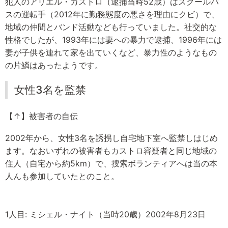
犯人のアリエル・カストロ（逮捕当時52歳）はスクールバ
スの運転手（2012年に勤務態度の悪さを理由にクビ）で、
地域の仲間とバンド活動なども行っていました。社交的な
性格でしたが、1993年には妻への暴力で逮捕、1996年には
妻が子供を連れて家を出ていくなど、暴力性のようなもの
の片鱗はあったようです。
女性3名を監禁
【↑】被害者の自伝
2002年から、女性3名を誘拐し自宅地下室へ監禁しはじめ
ます。なおいずれの被害者もカストロ容疑者と同じ地域の
住人（自宅から約5km）で、捜索ボランティアへは当の本
人んも参加していたとのこと。
1人目: ミシェル・ナイト（当時20歳）2002年8月23日