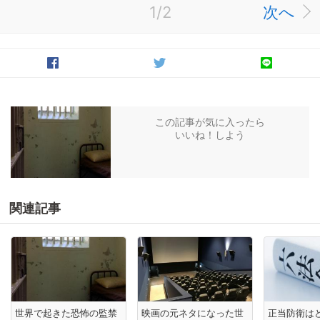
1/2
次へ
この記事が気に入ったら
いいね！しよう
関連記事
世界で起きた恐怖の監禁
映画の元ネタになった世
正当防衛は