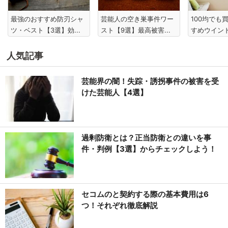
最強のおすすめ防刃シャ
芸能人の空き巣事件ワー
100均でも
ツ・ベスト【3選】効...
スト【9選】最高被害...
すめウインド
人気記事
芸能界の闇！失踪・誘拐事件の被害を受
けた芸能人【4選】
過剰防衛とは？正当防衛との違いを事
件・判例【3選】からチェックしよう！
セコムのと契約する際の基本費用は6
つ！それぞれ徹底解説