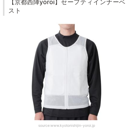
【京都西陣yoroi】セーフティインナーベ
スト
source:www.kyotonishijin-yoroi.jp