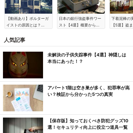
【動画あり】ポルターガ
日本の銀行強盗事件ワー
下着泥棒の
イストの原因とは？...
スト【4選】概要から...
【5選】盗ま
人気記事
未解決の子供失踪事件【4選】神隠しは
本当にあった！？
アパート1階は空き巣が多く、犯罪率が高
い？検証から分かった5つの真実
【保存版】知っておくべき防犯グッズ10
選！セキュリティ向上に役立つ道具一覧