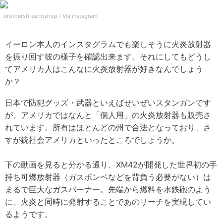
brothersfirearmshop /
Via instagram
イーロン本人のインスタグラムでも楽しそうに火炎放射器
を振り回す彼の様子を確認出来ます。それにしてもどうし
てアメリカ人はこんなに火炎放射器が好きなんでしょう
か？
日本で防犯グッズ・武器といえばせいぜいスタンガンです
が、アメリカではなんと「個人用」の火炎放射器も販売さ
れています。所有はほとんどの州で合法となっており、さ
すが銃社会アメリカといったところでしょうか。
下の動画を見ると分かる通り、XM42が開発した世界初の手
持ち可燃放射器（ガスボンベなどを背負う必要がない）は
まるで巨大なガスバーナー。先端から燃料を水鉄砲のよう
に、火炎と同時に発射することであのリーチを実現してい
るようです。