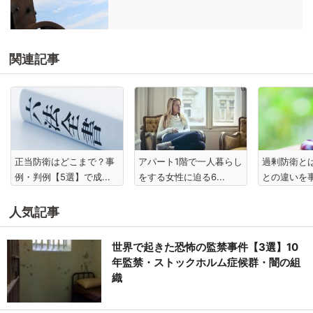
関連記事
正当防衛はどこまで？事
アパート1階で一人暮らし
過剰防衛と
例・判例【5選】で成...
をする女性に迫る6...
との違いを事
人気記事
世界で起きた恐怖の監禁事件【3選】10
年監禁・ストックホルム症候群・闇の組
織