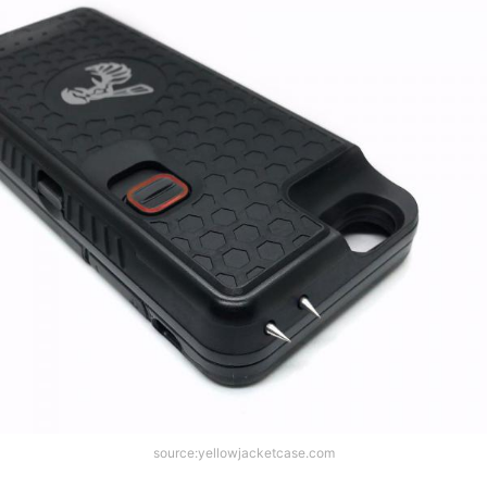
source:yellowjacketcase.com