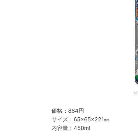
so
価格：864円
サイズ：65×65×221㎜
内容量：450ml