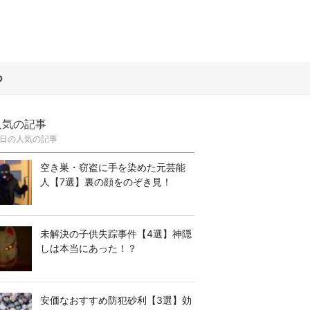
つ
人気の記事
日の人気の記事
空き巣・窃盗に手を染めた元芸能
人【7選】裏の顔をのぞき見！
未解決の子供失踪事件【4選】神隠
しは本当にあった！？
安価なおすすめ防犯砂利【3選】効