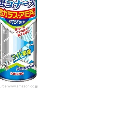
urce:www.amazon.co.jp