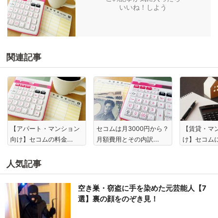
いいね！しよう
関連記事
【アパート・マンション
セコムは月3000円から？
【賃貸・マ
向け】セコムの料金...
月額費用とその内訳...
け】セコムに
人気記事
空き巣・窃盗に手を染めた元芸能人【7
選】裏の顔をのぞき見！