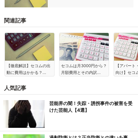
関連記事
【徹底解説】セコムの出
セコムは月3000円から？
【アパート
動に費用はかかる？...
月額費用とその内訳...
向け】セコム
人気記事
芸能界の闇！失踪・誘拐事件の被害を受
けた芸能人【4選】
過剰防衛とは？正当防衛との違いを事