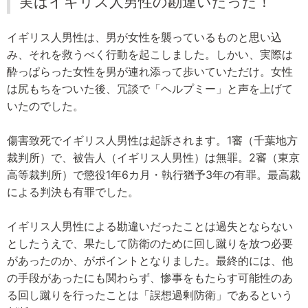
実はイギリス人男性の勘違いだった！
イギリス人男性は、男が女性を襲っているものと思い込
み、それを救うべく行動を起こしました。しかい、実際は
酔っぱらった女性を男が連れ添って歩いていただけ。女性
は尻もちをついた後、冗談で「ヘルプミー」と声を上げて
いたのでした。
傷害致死でイギリス人男性は起訴されます。1審（千葉地方
裁判所）で、被告人（イギリス人男性）は無罪。2審（東京
高等裁判所）で懲役1年6カ月・執行猶予3年の有罪。最高裁
による判決も有罪でした。
イギリス人男性による勘違いだったことは過失とならない
としたうえで、果たして防衛のために回し蹴りを放つ必要
があったのか、がポイントとなりました。最終的には、他
の手段があったにも関わらず、惨事をもたらす可能性のあ
る回し蹴りを行ったことは「誤想過剰防衛」であるという