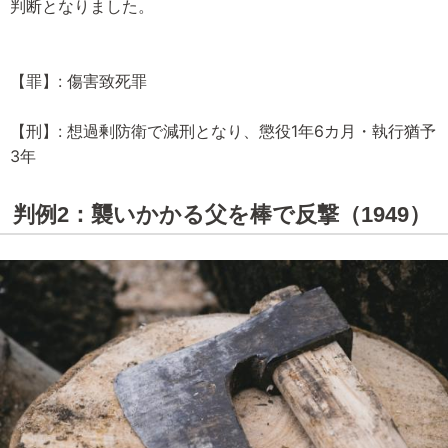
判断となりました。
【罪】: 傷害致死罪
【刑】: 想過剰防衛で減刑となり、懲役1年6カ月・執行猶予
3年
判例2：襲いかかる父を棒で反撃（1949）