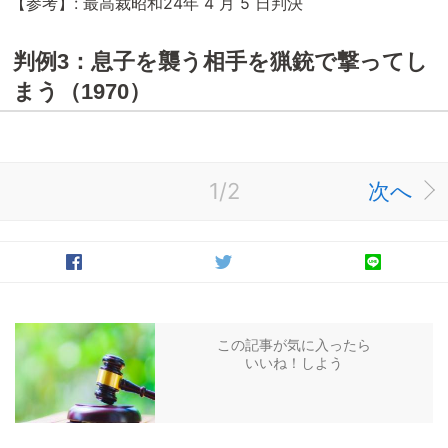
【参考】: 最高裁昭和24年 4 月 5 日判決
判例3：息子を襲う相手を猟銃で撃ってし
まう（1970）
1/2
次へ
この記事が気に入ったら
いいね！しよう