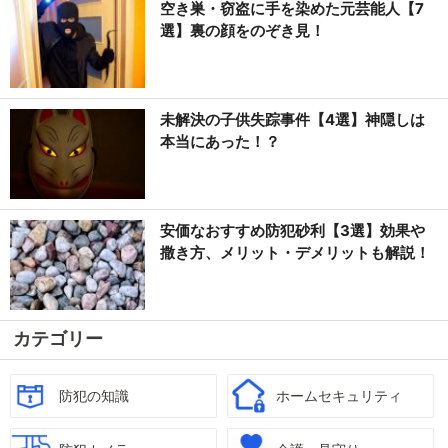
空き巣・窃盗に手を染めた元芸能人【7
選】裏の顔をのぞき見！
未解決の子供失踪事件【4選】神隠しは
本当にあった！？
安価なおすすめ防犯砂利【3選】効果や
撒き方、メリット・デメリットも解説！
カテゴリー
防犯の知識
ホームセキュリティ