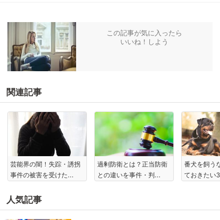
この記事が気に入ったら
いいね！しよう
関連記事
芸能界の闇！失踪・誘拐
過剰防衛とは？正当防衛
番犬を飼う
事件の被害を受けた...
との違いを事件・判...
ておきたい3
人気記事