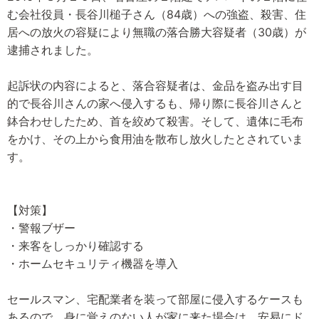
む会社役員・長谷川槌子さん（84歳）への強盗、殺害、住
居への放火の容疑により無職の落合勝大容疑者（30歳）が
逮捕されました。
起訴状の内容によると、落合容疑者は、金品を盗み出す目
的で長谷川さんの家へ侵入するも、帰り際に長谷川さんと
鉢合わせしたため、首を絞めて殺害。そして、遺体に毛布
をかけ、その上から食用油を散布し放火したとされていま
す。
【対策】
・警報ブザー
・来客をしっかり確認する
・ホームセキュリティ機器を導入
セールスマン、宅配業者を装って部屋に侵入するケースも
あるので、身に覚えのない人が家に来た場合は、安易にド